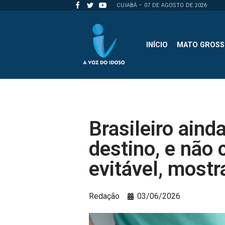
CUIABÁ – 07 DE AGOSTO DE 2026
Pular
para
INÍCIO
MATO GROS
o
conteúdo
Brasileiro ain
destino, e não
evitável, most
Redação
03/06/2026