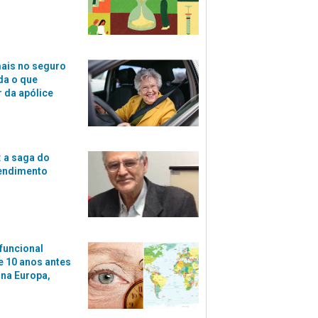
ais no seguro
da o que
r da apólice
 a saga do
tendimento
funcional
 10 anos antes
 na Europa,