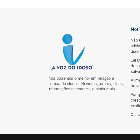
Not
Não 
ativi
dize
Lei 
dest
salva
Nós trazemos o melhor em relação a
Alim
notícia de idosos. Revistas, jornais, dicas,
prev
informações relevantes, e ainda mais…
Por 
cres
expl
O Jud