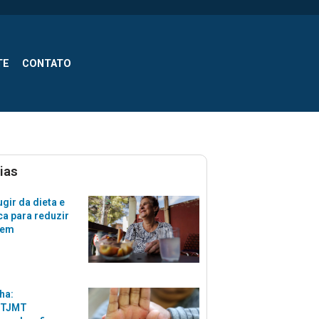
TE
CONTATO
ias
gir da dieta e
ca para reduzir
zem
ha:
 TJMT