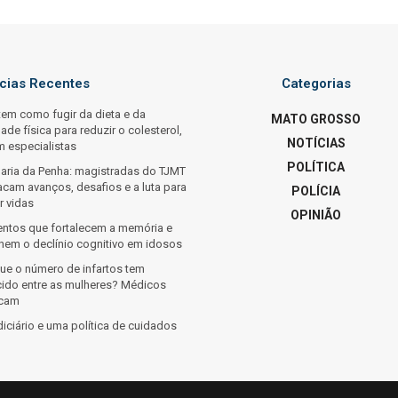
ícias Recentes
Categorias
tem como fugir da dieta e da
MATO GROSSO
dade física para reduzir o colesterol,
NOTÍCIAS
m especialistas
POLÍTICA
Maria da Penha: magistradas do TJMT
acam avanços, desafios e a luta para
POLÍCIA
r vidas
OPINIÃO
entos que fortalecem a memória e
inem o declínio cognitivo em idosos
que o número de infartos tem
cido entre as mulheres? Médicos
icam
iciário e uma política de cuidados