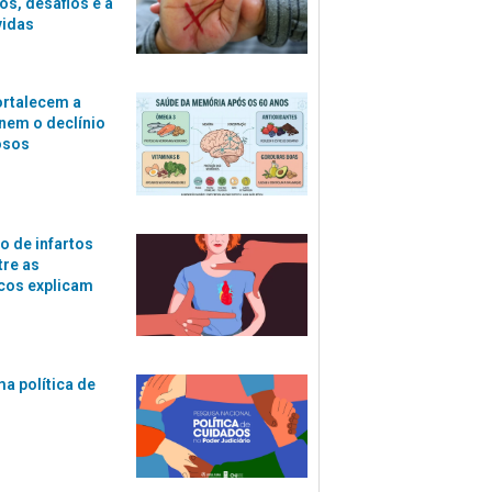
s, desafios e a
vidas
ortalecem a
nem o declínio
osos
o de infartos
tre as
cos explicam
ma política de