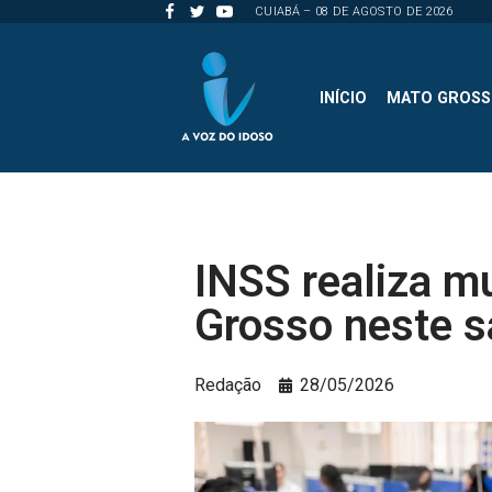
CUIABÁ – 08 DE AGOSTO DE 2026
Pular
para
INÍCIO
MATO GROS
o
conteúdo
INSS realiza m
Grosso neste s
Redação
28/05/2026