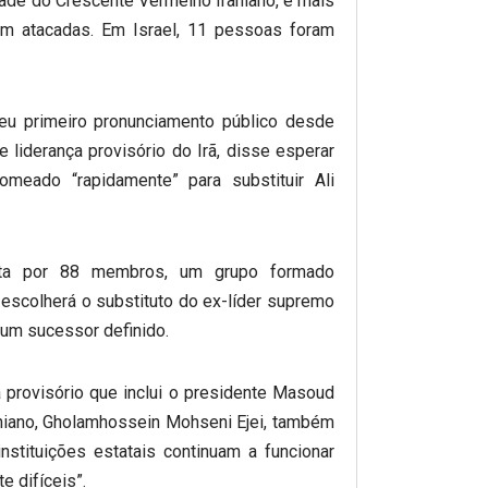
ade do Crescente Vermelho Iraniano, e mais
m atacadas. Em Israel, 11 pessoas foram
 seu primeiro pronunciamento público desde
liderança provisório do Irã, disse esperar
meado “rapidamente” para substituir Ali
sta por 88 membros, um grupo formado
, escolherá o substituto do ex-líder supremo
 um sucessor definido.
a provisório que inclui o presidente Masoud
aniano, Gholamhossein Mohseni Ejei, também
instituições estatais continuam a funcionar
e difíceis”.