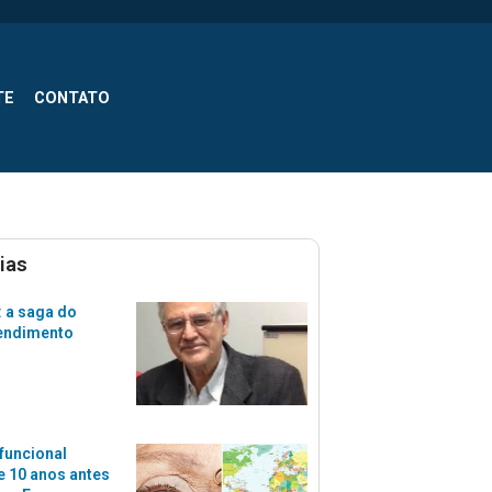
TE
CONTATO
ias
 a saga do
tendimento
funcional
 10 anos antes