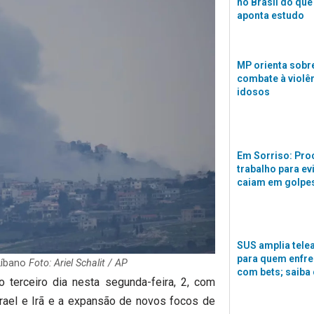
no Brasil do que
aponta estudo
MP orienta sobre
combate à violê
idosos
Em Sorriso: Pro
trabalho para ev
caiam em golpes
SUS amplia tele
para quem enfre
 Líbano
Foto: Ariel Schalit / AP
com bets; saiba
 terceiro dia nesta segunda-feira, 2, com
rael e Irã e a expansão de novos focos de