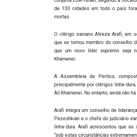
conjunta EUA-Israel, segundo a Socied
de 130 cidades em todo o país fora
mortas.
O clérigo iraniano Alireza Arafi, em
que se tornou membro do conselho de 
que um novo líder supremo seja no
Khamenei.
A Assembleia de Peritos, compo
principalmente por clérigos linha-dura
Ali Khamenei. No entanto, ainda não há
Arafi integra um conselho de lideranç
Pezeshkian e o chefe do judiciário ir
linha-dura. Arafi acrescentou que as 
“sob estas circunstâncias extremament