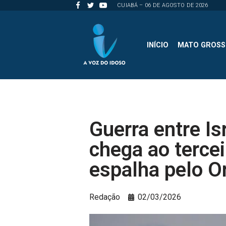
CUIABÁ – 06 DE AGOSTO DE 2026
Pular
para
INÍCIO
MATO GROS
o
conteúdo
Guerra entre Isr
chega ao tercei
espalha pelo O
Redação
02/03/2026