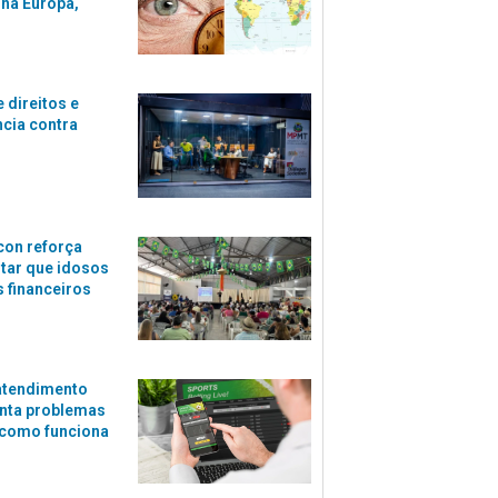
 na Europa,
 direitos e
ncia contra
con reforça
itar que idosos
 financeiros
atendimento
nta problemas
 como funciona