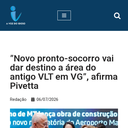
Pular
para
o
conteúdo
”Novo pronto-socorro vai
dar destino a área do
antigo VLT em VG”, afirma
Pivetta
Redação
06/07/2026