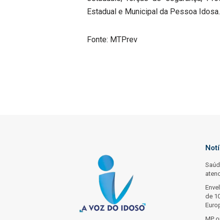
Estadual e Municipal da Pessoa Idosa.
Fonte: MTPrev
Not
Saúd
aten
Enve
de 10
Euro
MP or