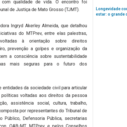
e com qualidade de vida. O encontro foi
Longevidade co
ibunal de Justiça de Mato Grosso (TJMT).
estar: o grande 
dora Ingryd Akerley Almeida, que detalhou
ciativas do MTPrev, entre elas palestras,
oltadas à orientação sobre direitos
eiro, prevenção a golpes e organização da
ecem a consciência sobre sustentabilidade
olhas mais seguras para o futuro dos
ntidades da sociedade civil para articular
políticas voltadas aos direitos da pessoa
, assistência social, cultura, trabalho,
 composta por representantes do Tribunal de
io Público, Defensoria Pública, secretarias
rocon, OAB-MT, MTPrev e pelos Conselhos