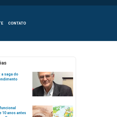
TE
CONTATO
ias
 a saga do
tendimento
funcional
 10 anos antes