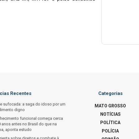
ícias Recentes
Categorias
e sufocada: a saga do idoso por um
MATO GROSSO
dimento digno
NOTÍCIAS
lhecimento funcional começa cerca
POLÍTICA
 anos antes no Brasil do que na
pa, aponta estudo
POLÍCIA
ienta sobre direitos e combate à