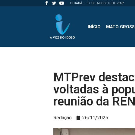
CUIABÁ – 07 DE AGOSTO DE 2026
Pular
para
INÍCIO
MATO GROS
o
conteúdo
MTPrev destaca
voltadas à pop
reunião da RE
Redação
26/11/2025