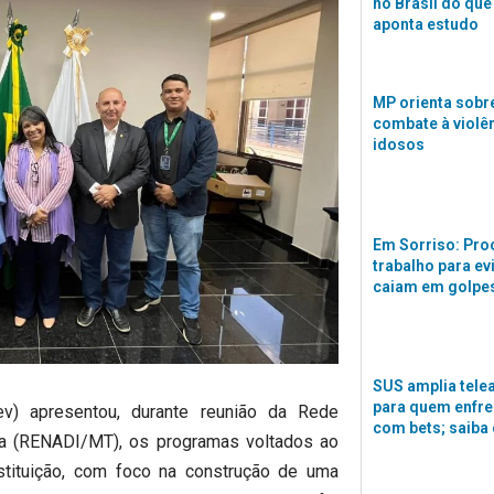
no Brasil do que
aponta estudo
MP orienta sobre
combate à violê
idosos
Em Sorriso: Pro
trabalho para ev
caiam em golpes
SUS amplia tele
para quem enfre
v) apresentou, durante reunião da Rede
com bets; saiba
sa (RENADI/MT), os programas voltados ao
stituição, com foco na construção de uma