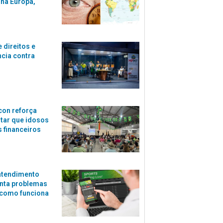
 na Europa,
 direitos e
ncia contra
con reforça
itar que idosos
 financeiros
atendimento
nta problemas
 como funciona