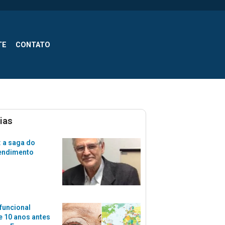
TE
CONTATO
ias
 a saga do
tendimento
funcional
 10 anos antes