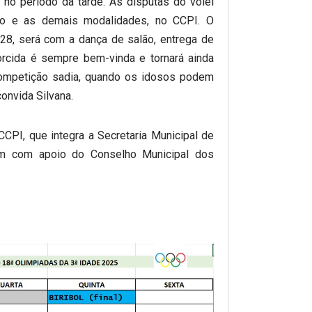
no período da tarde. As disputas do vôlei
ão e as demais modalidades, no CCPI. O
28, será com a dança de salão, entrega de
torcida é sempre bem-vinda e tornará ainda
ompetição sadia, quando os idosos podem
convida Silvana.
CPI, que integra a Secretaria Municipal de
am com apoio do Conselho Municipal dos