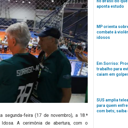
no Brasil do que
aponta estudo
MP orienta sobre
combate à violê
idosos
Em Sorriso: Pro
trabalho para ev
caiam em golpes
SUS amplia tele
para quem enfre
com bets; saiba
ta segunda-feira (17 de novembro), a 18.ª
Idosa. A cerimônia de abertura, com o