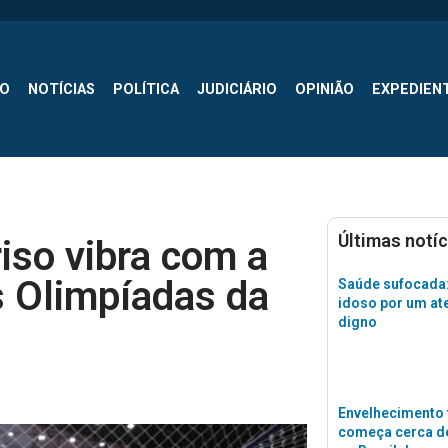
SO
NOTÍCIAS
POLÍTICA
JUDICIÁRIO
OPINIÃO
EXPEDIEN
Últimas notíc
riso vibra com a
s Olimpíadas da
Saúde sufocada:
idoso por um a
digno
Envelhecimento 
começa cerca de