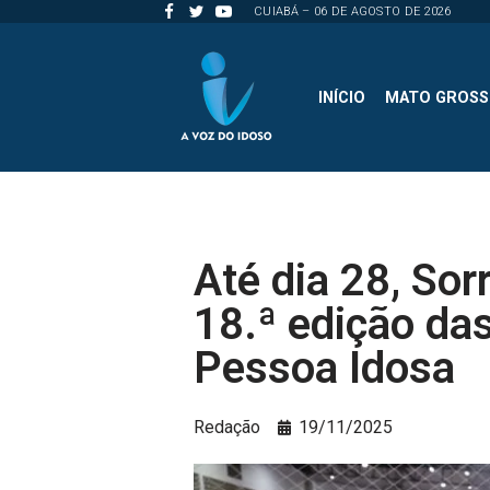
CUIABÁ – 06 DE AGOSTO DE 2026
Pular
para
INÍCIO
MATO GROS
o
conteúdo
Até dia 28, Sor
18.ª edição da
Pessoa Idosa
Redação
19/11/2025