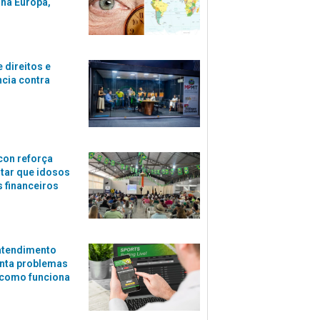
 na Europa,
 direitos e
ncia contra
con reforça
itar que idosos
 financeiros
atendimento
nta problemas
 como funciona