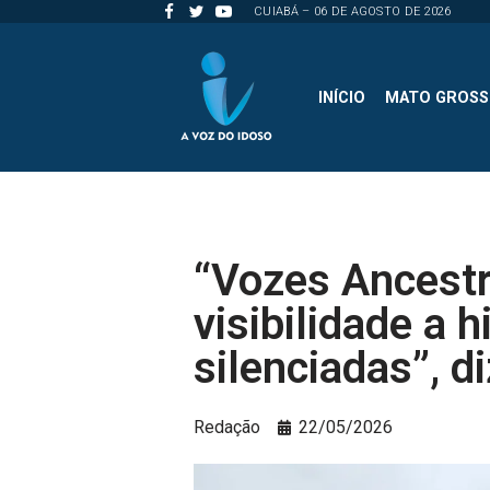
CUIABÁ – 06 DE AGOSTO DE 2026
Pular
para
INÍCIO
MATO GROS
o
conteúdo
“Vozes Ancestr
visibilidade a h
silenciadas”, d
Redação
22/05/2026