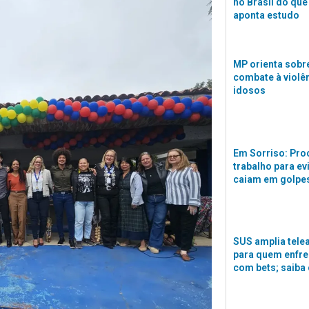
no Brasil do que
aponta estudo
MP orienta sobre
combate à violê
idosos
Em Sorriso: Pro
trabalho para ev
caiam em golpes
SUS amplia tele
para quem enfre
com bets; saiba