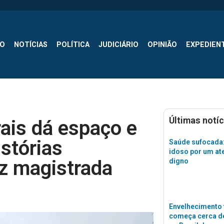
SO
NOTÍCIAS
POLÍTICA
JUDICIÁRIO
OPINIÃO
EXPEDIEN
Últimas notíc
ais dá espaço e
istórias
Saúde sufocada:
idoso por um a
iz magistrada
digno
Envelhecimento 
começa cerca de