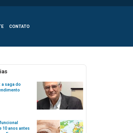
TE
CONTATO
ias
 a saga do
tendimento
funcional
 10 anos antes