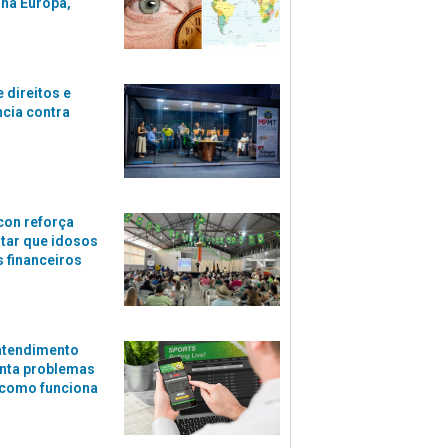
 na Europa,
 direitos e
ncia contra
con reforça
itar que idosos
 financeiros
atendimento
nta problemas
 como funciona