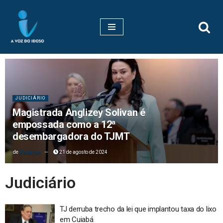
Pular
para
o
conteúdo
JUDICIÁRIO
Magistrada Anglizey Solivan é
empossada como a 12ª
desembargadora do TJMT
Redação
21 de agosto de 2024
Judiciário
TJ derruba trecho da lei que implantou taxa do lixo
em Cuiabá