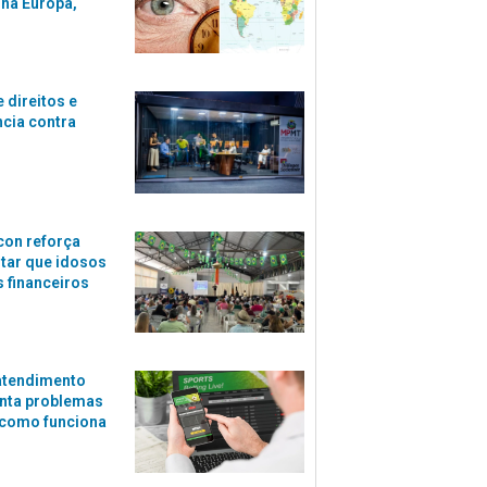
 na Europa,
 direitos e
ncia contra
con reforça
itar que idosos
 financeiros
atendimento
nta problemas
 como funciona