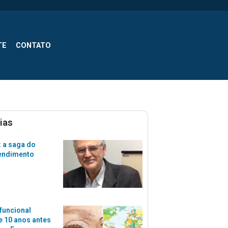
TE
CONTATO
ias
 a saga do
tendimento
funcional
 10 anos antes