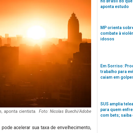
no Brasil do que
aponta estudo
MP orienta sobre
combate à violê
idosos
Em Sorriso: Pro
trabalho para ev
caiam em golpes
SUS amplia tele
para quem enfre
, aponta cientista.
Foto: Nicolas Buechi/Adobe
com bets; saiba
 pode acelerar sua taxa de envelhecimento,