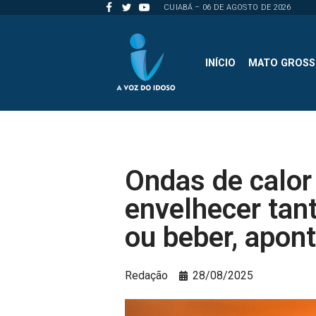
CUIABÁ – 06 DE AGOSTO DE 2026
Pular
para
INÍCIO
MATO GROS
o
conteúdo
Ondas de calor
envelhecer tan
ou beber, apon
Redação
28/08/2025