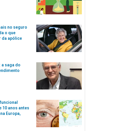
ais no seguro
da o que
r da apólice
 a saga do
tendimento
funcional
 10 anos antes
 na Europa,