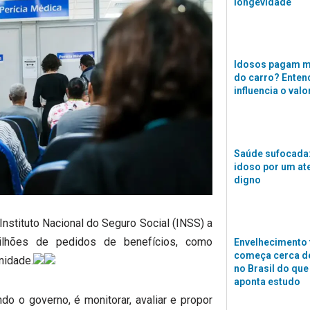
longevidade
Idosos pagam m
do carro? Enten
influencia o valo
Saúde sufocada:
idoso por um a
digno
Instituto Nacional do Seguro Social (INSS) a
ilhões de pedidos de benefícios, como
Envelhecimento 
começa cerca de
nidade.
no Brasil do que
aponta estudo
o o governo, é monitorar, avaliar e propor