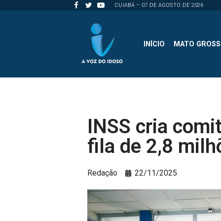
CUIABÁ – 07 DE AGOSTO DE 2026
Pular
para
INÍCIO
MATO GROS
o
conteúdo
INSS cria comit
fila de 2,8 mil
Redação
22/11/2025