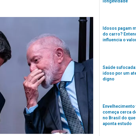
longevidade
Idosos pagam m
do carro? Enten
influencia o valo
Saúde sufocada:
idoso por um a
digno
Envelhecimento 
começa cerca de
no Brasil do que
aponta estudo