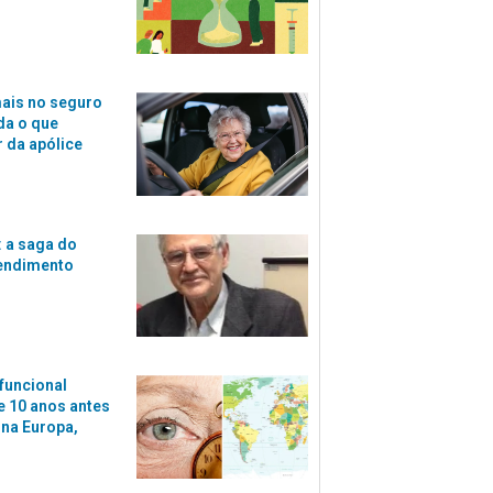
ais no seguro
da o que
r da apólice
 a saga do
tendimento
funcional
 10 anos antes
 na Europa,