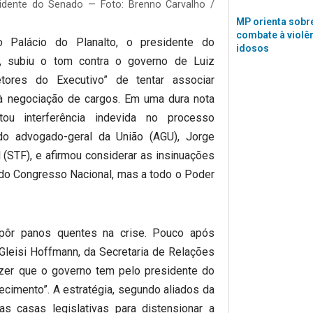
esidente do Senado — Foto: Brenno Carvalho /
MP orienta sobre
combate à violê
Palácio do Planalto, o presidente do
idosos
), subiu o tom contra o governo de Luiz
tores do Executivo” de tentar associar
à negociação de cargos. Em uma dura nota
ou interferência indevida no processo
do advogado-geral da União (AGU), Jorge
(STF), e afirmou considerar as insinuações
do Congresso Nacional, mas a todo o Poder
 pôr panos quentes na crise. Pouco após
a Gleisi Hoffmann, da Secretaria de Relações
dizer que o governo tem pelo presidente do
ecimento”. A estratégia, segundo aliados da
as casas legislativas para distensionar a