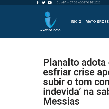
CUIABÁ – 07 DE AGOSTO DE 2026
Pular
para
INÍCIO
MATO GROS
o
conteúdo
Planalto adota 
esfriar crise a
subir o tom con
indevida’ na sa
Messias