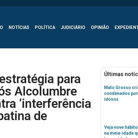
SO
NOTÍCIAS
POLÍTICA
JUDICIÁRIO
OPINIÃO
EXPEDIEN
Últimas notíc
estratégia para
pós Alcolumbre
Mato Grosso cri
condenados por
tra ‘interferência
idosos
batina de
Veja nove hábito
na meia-idade 