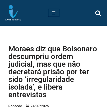
Pular
para
o
conteúdo
Moraes diz que Bolsonaro
descumpriu ordem
judicial, mas que não
decretará prisão por ter
sido ‘irregularidade
isolada’, e libera
entrevistas
Redação
24/07/2025