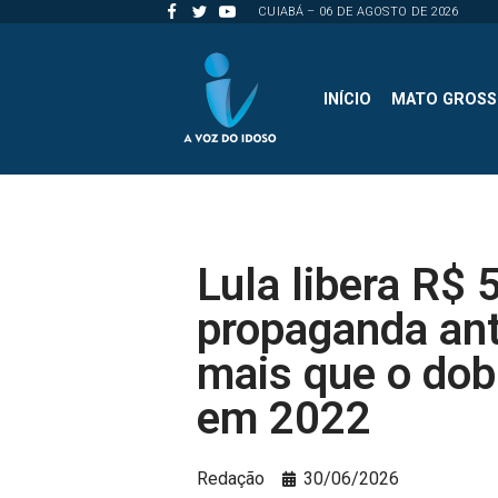
CUIABÁ – 06 DE AGOSTO DE 2026
Pular
para
INÍCIO
MATO GROS
o
conteúdo
Lula libera R$ 
propaganda ant
mais que o dob
em 2022
Redação
30/06/2026