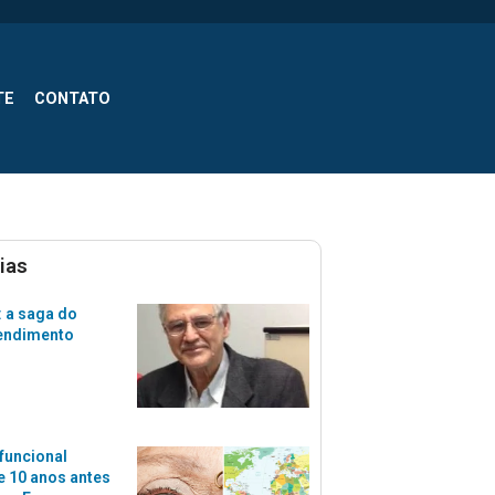
TE
CONTATO
ias
 a saga do
tendimento
funcional
 10 anos antes