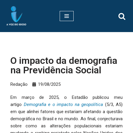
Pular
para
o
conteúdo
O impacto da demografia
na Previdência Social
Redação
19/08/2025
Em março de 2025, o Estadão publicou meu
artigo
Demografia e o impacto na geopolítica
(5/3, A5)
em que alinhei fatores que estariam afetando a questão
demográfica no Brasil e no mundo. Ao final, conjecturava
sobre como as alterações populacionais estariam