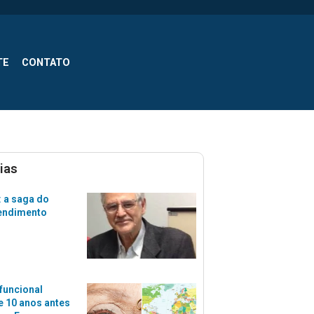
TE
CONTATO
ias
 a saga do
tendimento
funcional
 10 anos antes