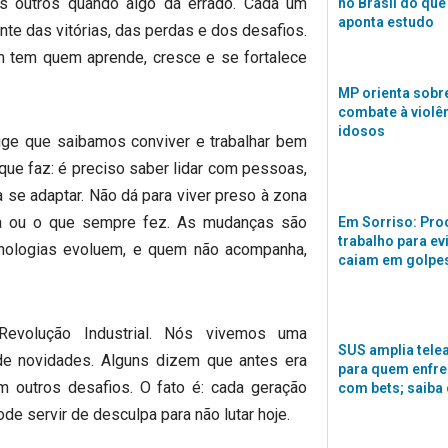
s outros quando algo dá errado. Cada um
no Brasil do que
aponta estudo
nte das vitórias, das perdas e dos desafios.
 tem quem aprende, cresce e se fortalece
MP orienta sobre
combate à violê
idosos
ige que saibamos conviver e trabalhar bem
ue faz: é preciso saber lidar com pessoas,
 a se adaptar. Não dá para viver preso à zona
ta ou o que sempre fez. As mudanças são
Em Sorriso: Pro
trabalho para ev
nologias evoluem, e quem não acompanha,
caiam em golpes
evolução Industrial. Nós vivemos uma
SUS amplia tele
de novidades. Alguns dizem que antes era
para quem enfre
m outros desafios. O fato é: cada geração
com bets; saiba
de servir de desculpa para não lutar hoje.