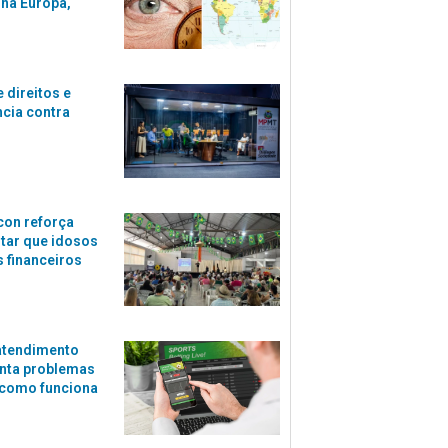
 na Europa,
 direitos e
ncia contra
con reforça
itar que idosos
 financeiros
atendimento
nta problemas
 como funciona