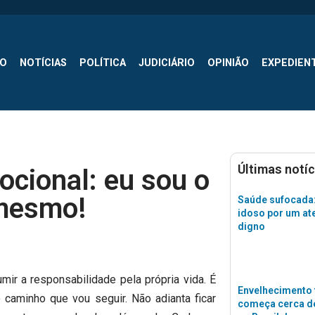
SO
NOTÍCIAS
POLÍTICA
JUDICIÁRIO
OPINIÃO
EXPEDIEN
Últimas notíc
ocional: eu sou o
mesmo!
Saúde sufocada:
idoso por um a
digno
ir a responsabilidade pela própria vida. É
Envelhecimento 
caminho que vou seguir. Não adianta ficar
começa cerca de