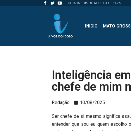
CUIABÁ – 06 DE AGOSTO DE 2026
Pular
para
INÍCIO
MATO GROS
o
conteúdo
Inteligência em
chefe de mim 
Redação
10/08/2025
Ser chefe de si mesmo significa assum
entender que sou eu quem escolho o 