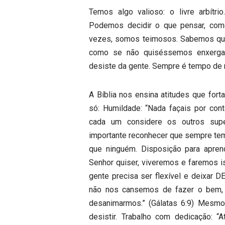
Temos algo valioso: o livre arbítr
Podemos decidir o que pensar, como
vezes, somos teimosos. Sabemos que 
como se não quiséssemos enxerga
desiste da gente. Sempre é tempo de mu
A Bíblia nos ensina atitudes que fort
só: Humildade: “Nada façais por cont
cada um considere os outros supe
importante reconhecer que sempre tem
que ninguém. Disposição para apren
Senhor quiser, viveremos e faremos is
gente precisa ser flexível e deixar 
não nos cansemos de fazer o bem, 
desanimarmos.” (Gálatas 6:9) Mesmo
desistir. Trabalho com dedicação: “A