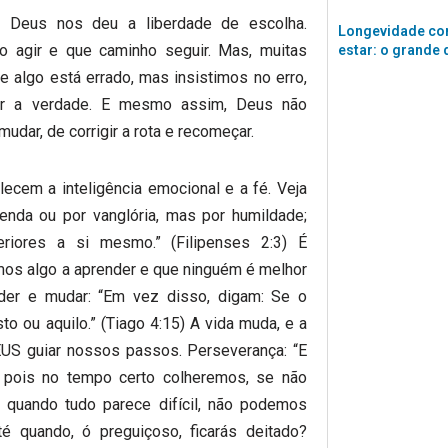
io. Deus nos deu a liberdade de escolha.
Longevidade co
 agir e que caminho seguir. Mas, muitas
estar: o grande 
algo está errado, mas insistimos no erro,
r a verdade. E mesmo assim, Deus não
dar, de corrigir a rota e recomeçar.
alecem a inteligência emocional e a fé. Veja
enda ou por vanglória, mas por humildade;
riores a si mesmo.” (Filipenses 2:3) É
os algo a aprender e que ninguém é melhor
der e mudar: “Em vez disso, digam: Se o
to ou aquilo.” (Tiago 4:15) A vida muda, e a
DEUS guiar nossos passos. Perseverança: “E
pois no tempo certo colheremos, se não
 quando tudo parece difícil, não podemos
té quando, ó preguiçoso, ficarás deitado?