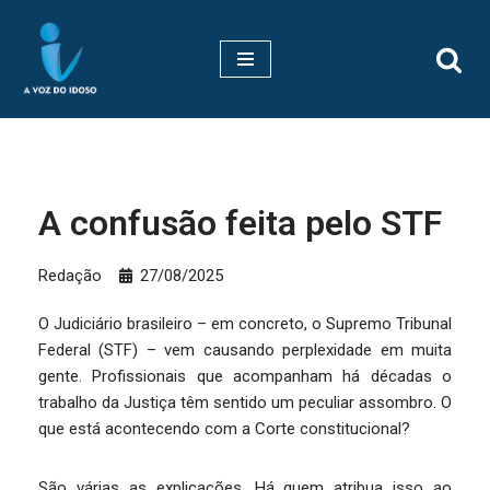
Pular
para
o
conteúdo
A confusão feita pelo STF
Redação
27/08/2025
O Judiciário brasileiro – em concreto, o Supremo Tribunal
Federal (STF) – vem causando perplexidade em muita
gente. Profissionais que acompanham há décadas o
trabalho da Justiça têm sentido um peculiar assombro. O
que está acontecendo com a Corte constitucional?
São várias as explicações. Há quem atribua isso ao