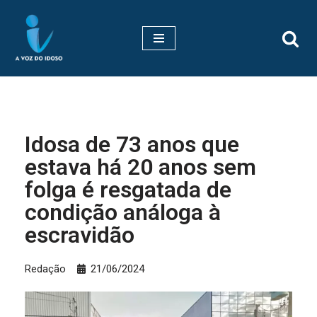
Pular
para
o
conteúdo
Idosa de 73 anos que
estava há 20 anos sem
folga é resgatada de
condição análoga à
escravidão
Redação
21/06/2024