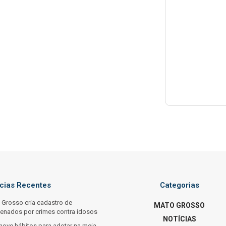
ícias Recentes
Categorias
 Grosso cria cadastro de
MATO GROSSO
enados por crimes contra idosos
NOTÍCIAS
nove hábitos para adotar na meia-