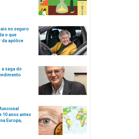
ais no seguro
da o que
r da apólice
 a saga do
tendimento
funcional
 10 anos antes
 na Europa,