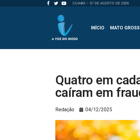
CUIABÁ – 07 DE AGOSTO DE 2026
Pular
para
INÍCIO
MATO GROS
o
conteúdo
Quatro em cada
caíram em frau
Redação
04/12/2025