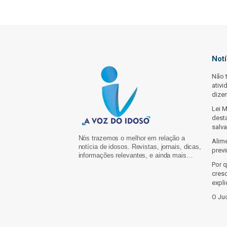
Not
Não 
ativi
dize
Lei 
dest
salva
Nós trazemos o melhor em relação a
Alim
notícia de idosos. Revistas, jornais, dicas,
prev
informações relevantes, e ainda mais…
Por 
cres
expl
O Jud