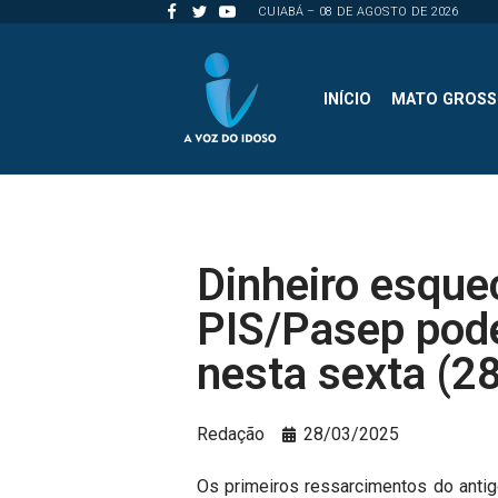
CUIABÁ – 08 DE AGOSTO DE 2026
Pular
para
INÍCIO
MATO GROS
o
conteúdo
Dinheiro esque
PIS/Pasep pode
nesta sexta (2
Redação
28/03/2025
Os primeiros ressarcimentos do anti