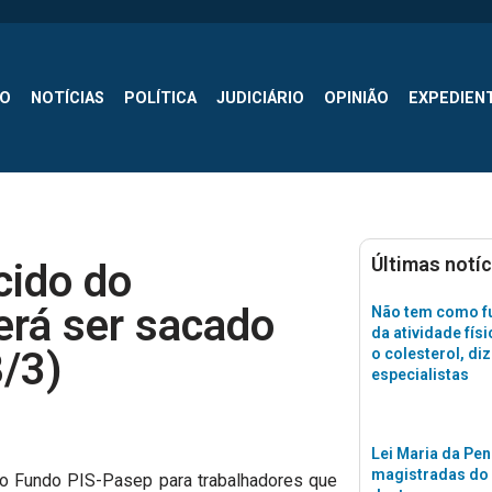
SO
NOTÍCIAS
POLÍTICA
JUDICIÁRIO
OPINIÃO
EXPEDIEN
Últimas notíc
cido do
rá ser sacado
Não tem como fu
da atividade físi
8/3)
o colesterol, di
especialistas
Lei Maria da Pen
magistradas do
go Fundo PIS-Pasep para trabalhadores que