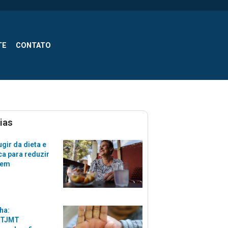
TE
CONTATO
ias
gir da dieta e
ca para reduzir
zem
ha:
 TJMT