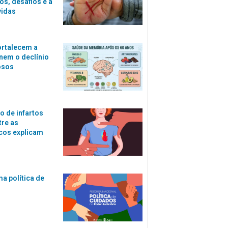
s, desafios e a
vidas
ortalecem a
nem o declínio
osos
o de infartos
tre as
cos explicam
ma política de