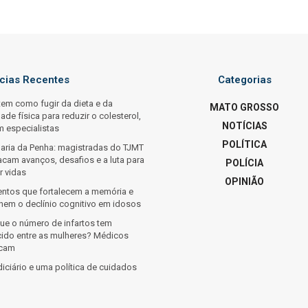
ícias Recentes
Categorias
tem como fugir da dieta e da
MATO GROSSO
dade física para reduzir o colesterol,
NOTÍCIAS
m especialistas
POLÍTICA
Maria da Penha: magistradas do TJMT
acam avanços, desafios e a luta para
POLÍCIA
r vidas
OPINIÃO
entos que fortalecem a memória e
inem o declínio cognitivo em idosos
que o número de infartos tem
cido entre as mulheres? Médicos
icam
iciário e uma política de cuidados