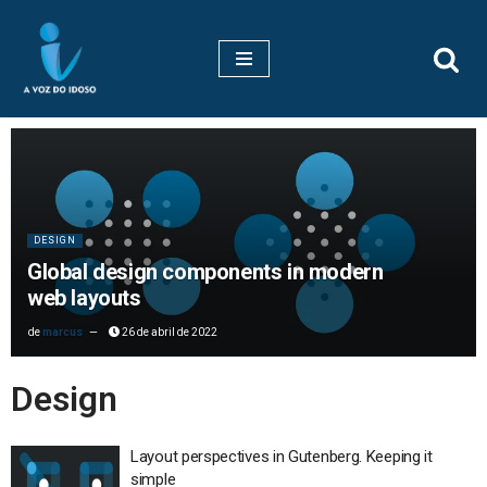
Pular
para
o
conteúdo
DESIGN
Global design components in modern
web layouts
marcus
26 de abril de 2022
Design
Layout perspectives in Gutenberg. Keeping it
simple