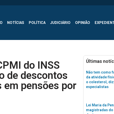
SO
NOTÍCIAS
POLÍTICA
JUDICIÁRIO
OPINIÃO
EXPEDIEN
Últimas notíc
 CPMI do INSS
o de descontos
Não tem como fu
da atividade físi
s em pensões por
o colesterol, di
especialistas
Lei Maria da Pen
magistradas do