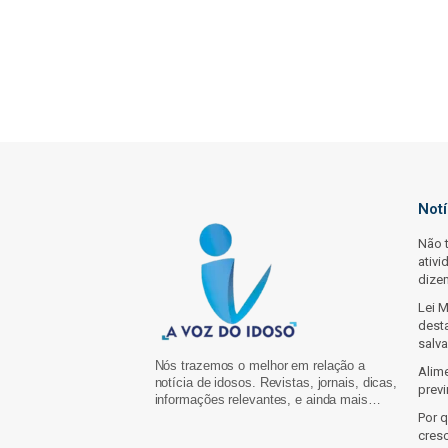
Not
Não 
ativi
dize
Lei 
dest
salva
Nós trazemos o melhor em relação a
Alim
notícia de idosos. Revistas, jornais, dicas,
prev
informações relevantes, e ainda mais…
Por 
cres