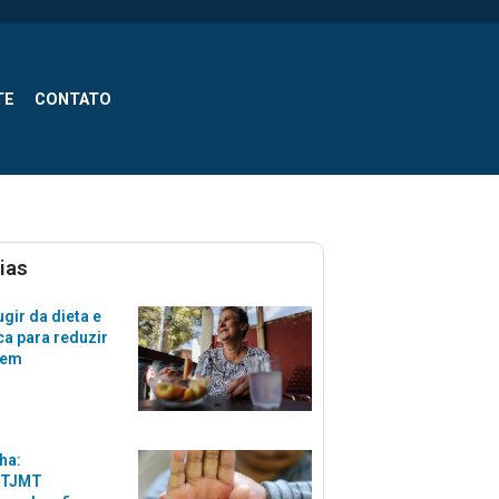
TE
CONTATO
ias
gir da dieta e
ca para reduzir
zem
ha:
 TJMT