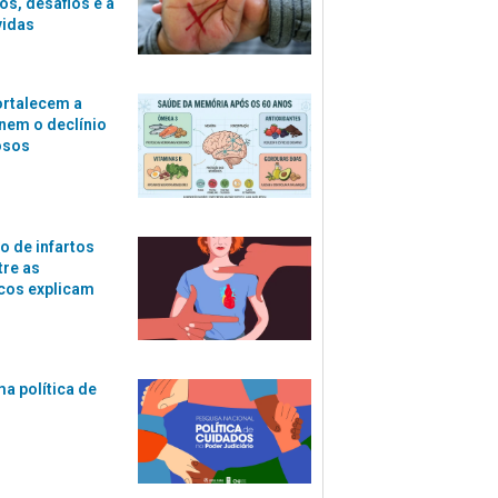
s, desafios e a
vidas
ortalecem a
nem o declínio
osos
o de infartos
tre as
cos explicam
ma política de