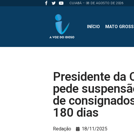
CUIABÁ – 08 DE AGOSTO DE 2026
Pular
para
INÍCIO
MATO GROS
o
conteúdo
Presidente da
pede suspensã
de consignado
180 dias
Redação
18/11/2025