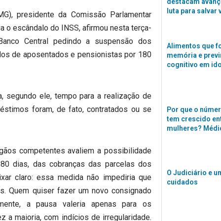
destacam avanço
luta para salvar 
G), presidente da Comissão Parlamentar
ga o escândalo do INSS, afirmou nesta terça-
 Banco Central pedindo a suspensão dos
Alimentos que f
os de aposentados e pensionistas por 180
memória e previ
cognitivo em id
, segundo ele, tempo para a realização de
éstimos foram, de fato, contratados ou se
Por que o númer
tem crescido en
mulheres? Médi
gãos competentes avaliem a possibilidade
80 dias, das cobranças das parcelas dos
O Judiciário e u
ixar claro: essa medida não impediria que
cuidados
s. Quem quiser fazer um novo consignado
lmente, a pausa valeria apenas para os
ez a maioria, com indícios de irregularidade.