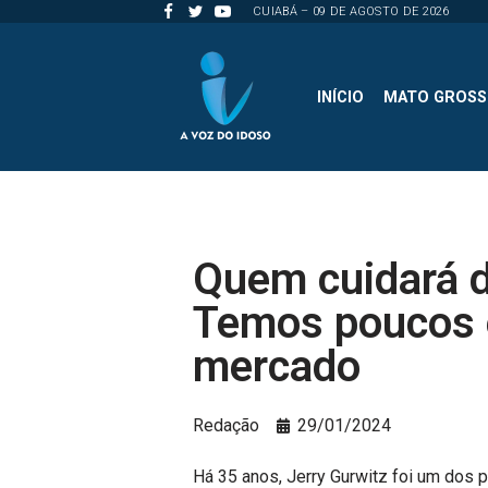
CUIABÁ – 09 DE AGOSTO DE 2026
Pular
para
INÍCIO
MATO GROS
o
conteúdo
Quem cuidará 
Temos poucos e
mercado
Redação
29/01/2024
Há 35 anos, Jerry Gurwitz foi um dos 