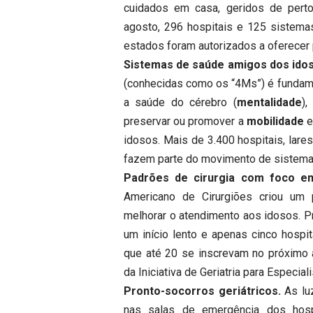
cuidados em casa, geridos de perto
agosto, 296 hospitais e 125 sistema
estados foram autorizados a oferecer 
Sistemas de saúde amigos dos ido
(conhecidas como os “4Ms”) é fundame
a saúde do cérebro (
mentalidade
),
preservar ou promover a
mobilidade
e
idosos. Mais de 3.400 hospitais, lare
fazem parte do movimento de sistema
Padrões de cirurgia com foco em 
Americano de Cirurgiões criou um
melhorar o atendimento aos idosos. P
um início lento e apenas cinco hospi
que até 20 se inscrevam no próximo 
da Iniciativa de Geriatria para Especia
Pronto-socorros geriátricos.
As luz
nas salas de emergência dos hosp