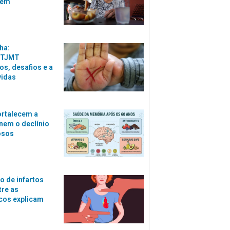
zem
ha:
 TJMT
s, desafios e a
vidas
ortalecem a
nem o declínio
osos
o de infartos
tre as
cos explicam