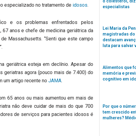
o colesterol, di
 especializado no tratamento de
idosos
.
especialistas
fico e os problemas enfrentados pelos
Lei Maria da Pen
, 67 anos e chefe de medicina geriátrica da
magistradas do
 de Massachusetts. “Senti que este campo
destacam avanço
luta para salvar 
”.
a geriátrica esteja em declínio. Apesar do
Alimentos que f
s geriatras agora (pouco mais de 7.400) do
memória e previ
cognitivo em id
m um artigo recente no
JAMA
.
com 65 anos ou mais aumentou em mais de
iatra não deve cuidar de mais do que 700
Por que o númer
tem crescido en
adores de serviços para pacientes idosos é
mulheres? Médi