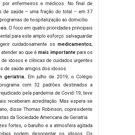
 por enfermeiros e médicos. No final de
s de saúde – uma fração do total – em 37
programas de hospitalização ao domicílio.
sos.
O foco em quatro prioridades principais
ntal para este amplo esforço: salvaguardar
 gerir cuidadosamente os
medicamentos
,
 atender ao que é
mais importante
para os
s de idosos e clínicas de cuidados urgentes
s de saúde amigos dos idosos.
geriatria.
Em julho de 2019, o Colégio
 programa com 32 padrões destinados a
rejudicado pela pandemia de Covid-19, teve
tais receberam acreditação. Mas espera-se
ano, disse Thomas Robinson, copresidente
listas da Sociedade Americana de Geriatria.
es fortes, o barulho e a atmosfera agitada
itais podem desorientar os idosos. Os