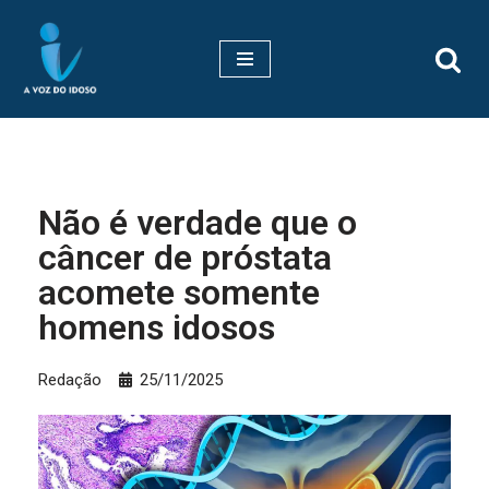
Pular
para
o
conteúdo
Não é verdade que o
câncer de próstata
acomete somente
homens idosos
Redação
25/11/2025