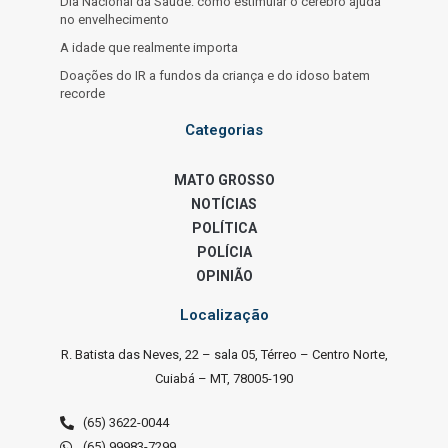
Dia Nacional da Saúde: como estimular o cérebro ajuda
no envelhecimento
A idade que realmente importa
Doações do IR a fundos da criança e do idoso batem
recorde
Categorias
MATO GROSSO
NOTÍCIAS
POLÍTICA
POLÍCIA
OPINIÃO
Localização
R. Batista das Neves, 22 – sala 05, Térreo – Centro Norte,
Cuiabá – MT, 78005-190
(65) 3622-0044
(65) 99983-7299