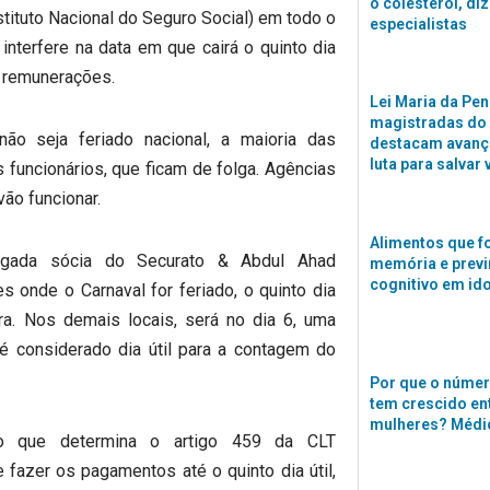
o colesterol, di
stituto Nacional do Seguro Social) em todo o
especialistas
nterfere na data em que cairá o quinto dia
s remunerações.
Lei Maria da Pen
magistradas do
não seja feriado nacional, a maioria das
destacam avanço
luta para salvar 
uncionários, que ficam de folga. Agências
vão funcionar.
Alimentos que f
vogada sócia do Securato & Abdul Ahad
memória e previ
cognitivo em id
s onde o Carnaval for feriado, o quinto dia
ira. Nos demais locais, será no dia 6, uma
é considerado dia útil para a contagem do
Por que o númer
tem crescido en
mulheres? Médi
 que determina o artigo 459 da CLT
 fazer os pagamentos até o quinto dia útil,