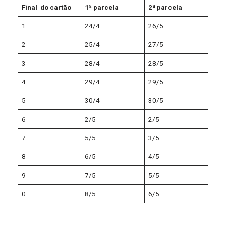
Final do cartão
1ª parcela
2ª parcela
1
24/4
26/5
2
25/4
27/5
3
28/4
28/5
4
29/4
29/5
5
30/4
30/5
6
2/5
2/5
7
5/5
3/5
8
6/5
4/5
9
7/5
5/5
0
8/5
6/5