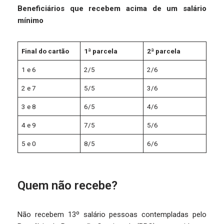
Beneficiários que recebem acima de um salário
mínimo
Final do cartão
1ª parcela
2ª parcela
1 e 6
2/5
2/6
2 e 7
5/5
3/6
3 e 8
6/5
4/6
4 e 9
7/5
5/6
5 e 0
8/5
6/6
Quem não recebe?
Não recebem 13º salário pessoas contempladas pelo