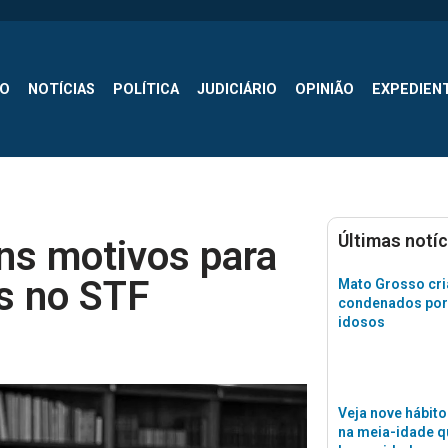
SO
NOTÍCIAS
POLÍTICA
JUDICIÁRIO
OPINIÃO
EXPEDIEN
Últimas notíc
ns motivos para
as no STF
Mato Grosso cri
condenados por
idosos
Veja nove hábito
na meia-idade 