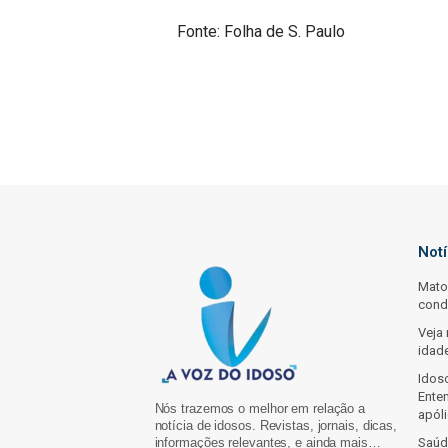
Fonte: Folha de S. Paulo
Not
Mato
cond
Veja 
idad
Idos
Enten
Nós trazemos o melhor em relação a
apól
notícia de idosos. Revistas, jornais, dicas,
informações relevantes, e ainda mais…
Saúd