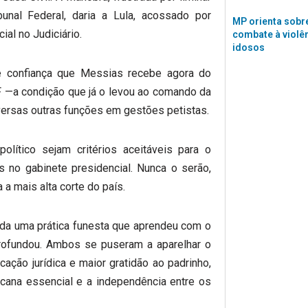
nal Federal, daria a Lula, acossado por
MP orienta sobre
ial no Judiciário.
combate à violê
idosos
confiança que Messias recebe agora do
F —a condição que já o levou ao comando da
versas outras funções em gestões petistas.
olítico sejam critérios aceitáveis para o
 no gabinete presidencial. Nunca o serão,
 a mais alta corte do país.
nda uma prática funesta que aprendeu com o
profundou. Ambos se puseram a aparelhar o
ção jurídica e maior gratidão ao padrinho,
icana essencial e a independência entre os