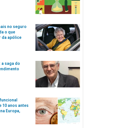
ais no seguro
da o que
r da apólice
 a saga do
tendimento
funcional
 10 anos antes
 na Europa,