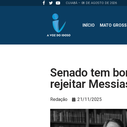
CUIABÁ – 08 DE AGOSTO DE 2026
Pular
para
INÍCIO
MATO GROS
o
conteúdo
Senado tem bo
rejeitar Messi
Redação
21/11/2025