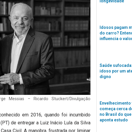
longevidade
Idosos pagam m
do carro? Enten
influencia o valo
Saúde sufocada:
idoso por um a
digno
rge Messias – Ricardo Stuckert/Divulgação
Envelhecimento 
começa cerca de
conhecido em 2016, quando foi incumbido
no Brasil do que
aponta estudo
(PT) de entregar a Luiz Inácio Lula da Silva
sa Civil. A manobra, frustrada por liminar