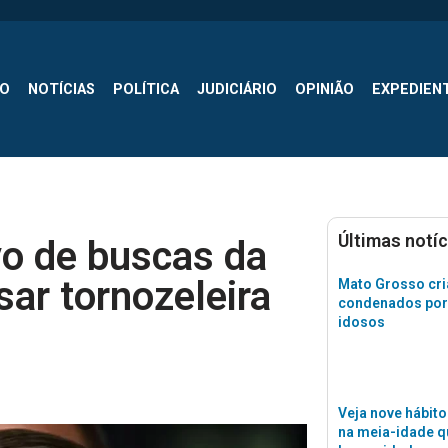
SO
NOTÍCIAS
POLÍTICA
JUDICIÁRIO
OPINIÃO
EXPEDIEN
Últimas notíc
vo de buscas da
sar tornozeleira
Mato Grosso cri
condenados por
idosos
Veja nove hábito
na meia-idade 