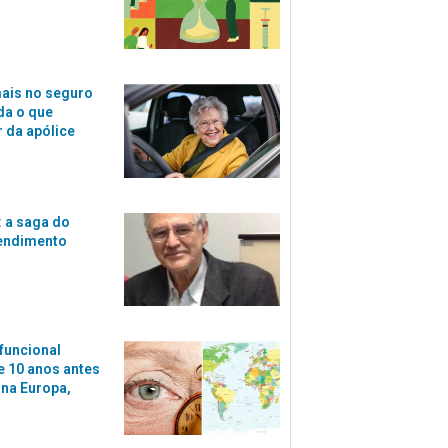
ais no seguro
da o que
r da apólice
 a saga do
tendimento
funcional
 10 anos antes
 na Europa,