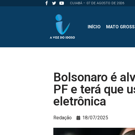
CUIABÁ – 07 DE AGOSTO DE 2026
Pular
para
INÍCIO
MATO GROS
o
conteúdo
Bolsonaro é al
PF e terá que u
eletrônica
Redação
18/07/2025