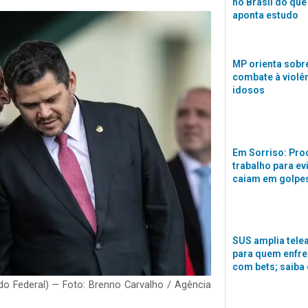
no Brasil do que
aponta estudo
MP orienta sobre
combate à violê
idosos
Em Sorriso: Pro
trabalho para ev
caiam em golpes
SUS amplia tele
para quem enfre
com bets; saiba
do Federal) — Foto: Brenno Carvalho / Agência