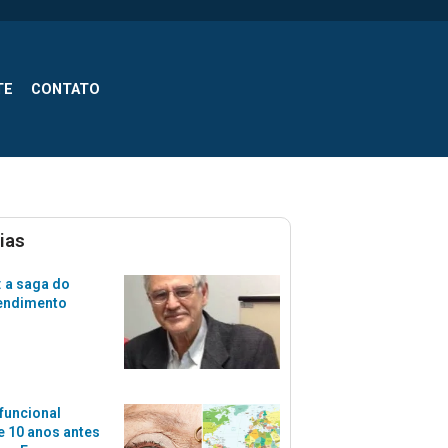
TE
CONTATO
ias
 a saga do
tendimento
funcional
 10 anos antes