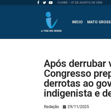
CUIABÁ – 07 DE AGOSTO DE 2026
Pular
para
INÍCIO
MATO GROS
o
conteúdo
Após derrubar 
Congresso pre
derrotas ao go
indigenista e 
Redação
29/11/2025