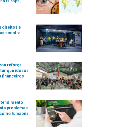
 na Europa,
 direitos e
ncia contra
con reforça
itar que idosos
 financeiros
atendimento
nta problemas
 como funciona