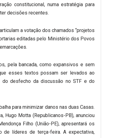
ação constitucional, numa estratégia para
er decisões recentes.
rticulam a votação dos chamados “projetos
portarias editadas pelo Ministério dos Povos
 demarcações.
os, pela bancada, como expansivos e sem
é que esses textos possam ser levados ao
do do desfecho da discussão no STF e do
abalha para minimizar danos nas duas Casas.
ra, Hugo Motta (Republicanos-PB), anunciou
Mendonça Filho (União-PE), apresentará os
 de líderes de terça-feira. A expectativa,