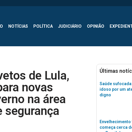
SO
NOTÍCIAS
POLÍTICA
JUDICIÁRIO
OPINIÃO
EXPEDIEN
Últimas notíc
vetos de Lula,
para novas
Saúde sufocada:
idoso por um a
verno na área
digno
de segurança
Envelhecimento 
começa cerca de