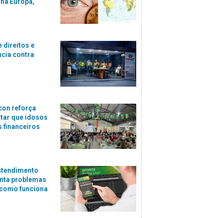
 na Europa,
 direitos e
ncia contra
con reforça
itar que idosos
 financeiros
atendimento
nta problemas
 como funciona