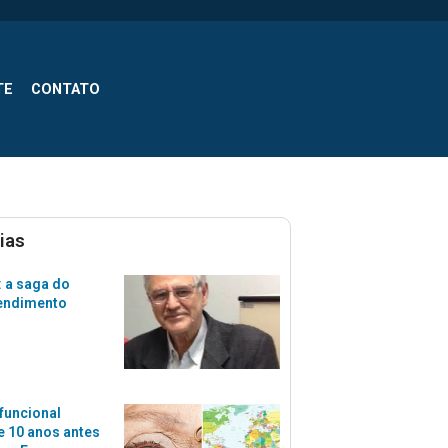
TE
CONTATO
ias
 a saga do
tendimento
funcional
 10 anos antes