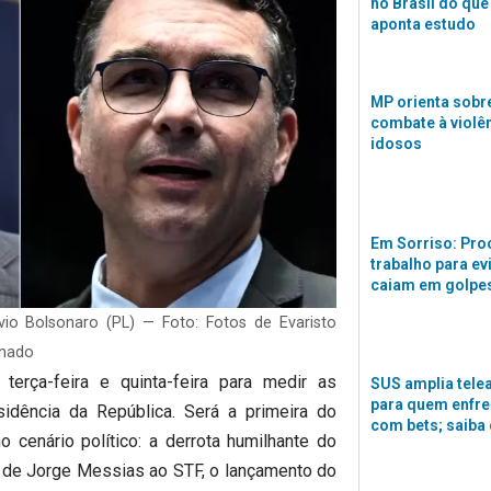
no Brasil do que
aponta estudo
MP orienta sobre
combate à violê
idosos
Em Sorriso: Pro
trabalho para ev
caiam em golpes
vio Bolsonaro (PL) — Foto: Fotos de Evaristo
enado
erça-feira e quinta-feira para medir as
SUS amplia tele
para quem enfre
idência da República. Será a primeira do
com bets; saiba
no cenário político: a derrota humilhante do
o de Jorge Messias ao STF, o lançamento do