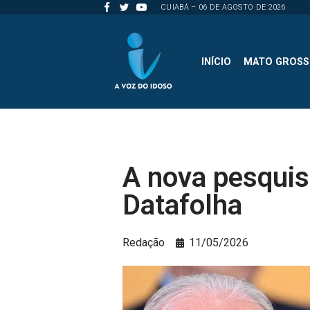
CUIABÁ – 06 DE AGOSTO DE 2026
Pular
para
INÍCIO
MATO GROS
o
conteúdo
A nova pesquis
Datafolha
Redação
11/05/2026