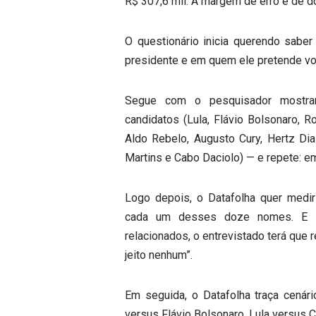
R$ 307,6 mil. A margem de erro é de d
O questionário inicia querendo saber
presidente e em quem ele pretende vot
Segue com o pesquisador mostr
candidatos (Lula, Flávio Bolsonaro, 
Aldo Rebelo, Augusto Cury, Hertz Dia
Martins e Cabo Daciolo) — e repete: e
Logo depois, o Datafolha quer medir
cada um desses doze nomes. E l
relacionados, o entrevistado terá que 
jeito nenhum”.
Em seguida, o Datafolha traça cenár
versus Flávio Bolsonaro, Lula versus 