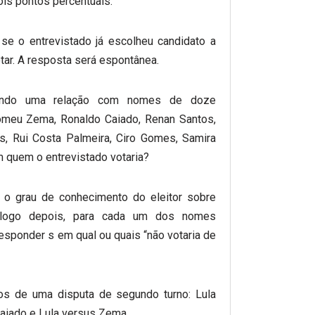
ois pontos percentuais.
 se o entrevistado já escolheu candidato a
ar. A resposta será espontânea.
ando uma relação com nomes de doze
Romeu Zema, Ronaldo Caiado, Renan Santos,
s, Rui Costa Palmeira, Ciro Gomes, Samira
m quem o entrevistado votaria?
 o grau de conhecimento do eleitor sobre
ogo depois, para cada um dos nomes
responder s em qual ou quais “não votaria de
ios de uma disputa de segundo turno: Lula
Caiado e Lula versus Zema.