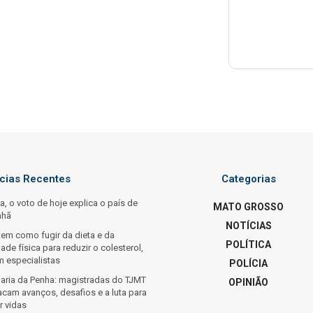
ícias Recentes
Categorias
ta, o voto de hoje explica o país de
MATO GROSSO
nhã
NOTÍCIAS
tem como fugir da dieta e da
POLÍTICA
dade física para reduzir o colesterol,
m especialistas
POLÍCIA
Maria da Penha: magistradas do TJMT
OPINIÃO
acam avanços, desafios e a luta para
r vidas