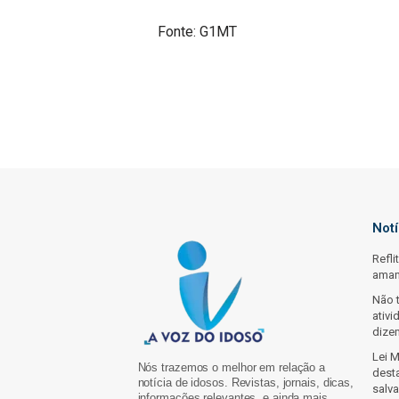
Fonte: G1MT
Not
Refli
ama
Não 
ativi
dize
Lei 
Nós trazemos o melhor em relação a
dest
notícia de idosos. Revistas, jornais, dicas,
salva
informações relevantes, e ainda mais…