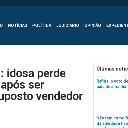
SO
NOTÍCIAS
POLÍTICA
JUDICIÁRIO
OPINIÃO
EXPEDIEN
Últimas notíc
: idosa perde
 após ser
Reflita, o voto d
país de amanhã
uposto vendedor
Não tem como fu
da atividade físi