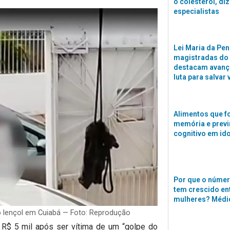
o colesterol, di
especialistas
Lei Maria da Pen
magistradas do
destacam avanço
luta para salvar 
Alimentos que f
memória e previ
cognitivo em id
Por que o númer
tem crescido en
mulheres? Médi
o lençol em Cuiabá — Foto: Reprodução
R$ 5 mil após ser vítima de um “golpe do