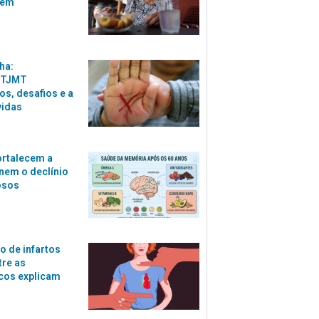
zem
ha:
 TJMT
s, desafios e a
vidas
ortalecem a
nem o declínio
osos
o de infartos
tre as
cos explicam