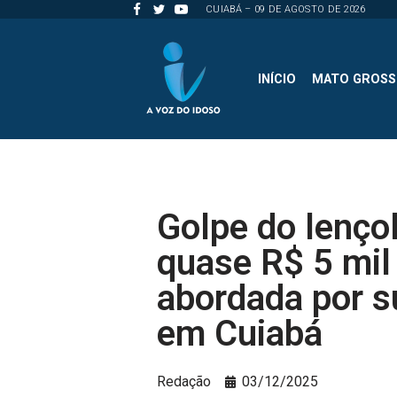
CUIABÁ – 09 DE AGOSTO DE 2026
Pular
para
INÍCIO
MATO GROS
o
conteúdo
Golpe do lençol
quase R$ 5 mil
abordada por s
em Cuiabá
Redação
03/12/2025