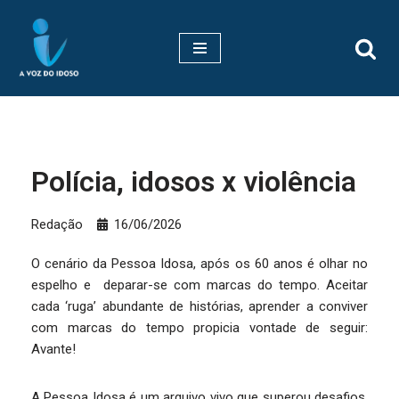
Pular
para
o
conteúdo
Polícia, idosos x violência
Redação
16/06/2026
O cenário da Pessoa Idosa, após os 60 anos é olhar no
espelho e deparar-se com marcas do tempo. Aceitar
cada ‘ruga’ abundante de histórias, aprender a conviver
com marcas do tempo propicia vontade de seguir:
Avante!
A Pessoa Idosa é um arquivo vivo que superou desafios.