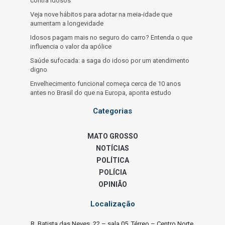
contra idosos
Veja nove hábitos para adotar na meia-idade que
aumentam a longevidade
Idosos pagam mais no seguro do carro? Entenda o que
influencia o valor da apólice
Saúde sufocada: a saga do idoso por um atendimento
digno
Envelhecimento funcional começa cerca de 10 anos
antes no Brasil do que na Europa, aponta estudo
Categorias
MATO GROSSO
NOTÍCIAS
POLÍTICA
POLÍCIA
OPINIÃO
Localização
R. Batista das Neves, 22 – sala 05, Térreo – Centro Norte,