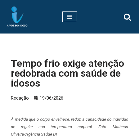
Pular
para
o
conteúdo
Tempo frio exige atenção
redobrada com saúde de
idosos
Redação
19/06/2026
À medida que o corpo envelhece, reduz a capacidade do indivíduo
de regular sua temperatura corporal. Foto: Matheus
Oliveira/Agência Saúde DF