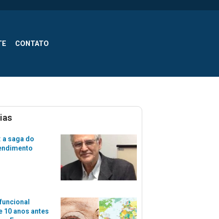
TE
CONTATO
ias
 a saga do
tendimento
funcional
 10 anos antes