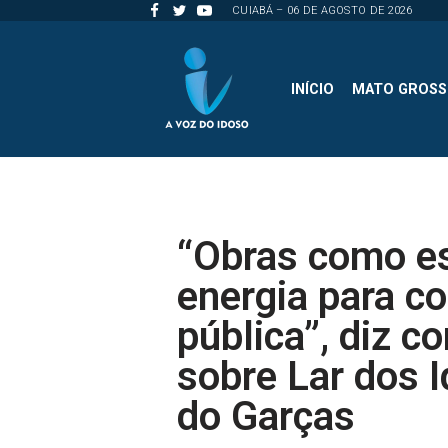
CUIABÁ – 06 DE AGOSTO DE 2026
Pular
para
INÍCIO
MATO GROS
o
conteúdo
“Obras como e
energia para co
pública”, diz c
sobre Lar dos 
do Garças