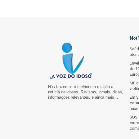
Not
Saúd
aten
Enve
de 10
Euro
MP or
Nós trazemos o melhor em relação a
violê
notícia de idosos. Revistas, jornais, dicas,
informações relevantes, e ainda mais…
Em So
evit
finan
SUS 
enfr
como