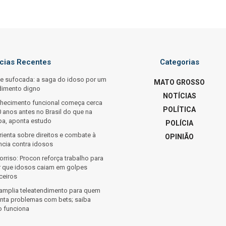
ícias Recentes
Categorias
e sufocada: a saga do idoso por um
MATO GROSSO
dimento digno
NOTÍCIAS
lhecimento funcional começa cerca
POLÍTICA
 anos antes no Brasil do que na
pa, aponta estudo
POLÍCIA
ienta sobre direitos e combate à
OPINIÃO
ncia contra idosos
rriso: Procon reforça trabalho para
ar que idosos caiam em golpes
ceiros
amplia teleatendimento para quem
enta problemas com bets; saiba
 funciona