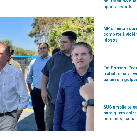
no Brasil do que
aponta estudo
MP orienta sobre
combate à violê
idosos
Em Sorriso: Pro
trabalho para ev
caiam em golpes
SUS amplia tele
para quem enfre
com bets; saiba