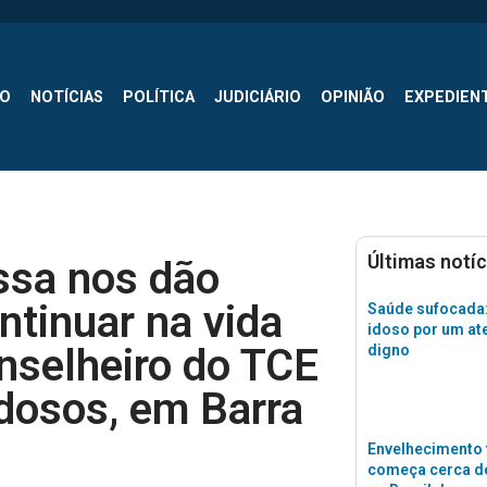
SO
NOTÍCIAS
POLÍTICA
JUDICIÁRIO
OPINIÃO
EXPEDIEN
Últimas notíc
ssa nos dão
ntinuar na vida
Saúde sufocada:
idoso por um a
onselheiro do TCE
digno
Idosos, em Barra
Envelhecimento 
começa cerca de