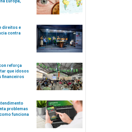
 na Europa,
 direitos e
ncia contra
con reforça
itar que idosos
 financeiros
atendimento
nta problemas
 como funciona