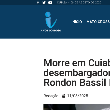
CUIABÁ – 06 DE AGOSTO DE 2026
Pular
para
INÍCIO
MATO GROS
o
conteúdo
Morre em Cuia
desembargador
Rondon Bassil 
Redação
11/08/2025