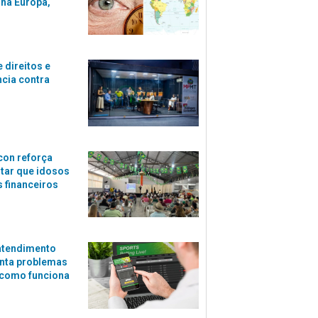
 na Europa,
 direitos e
ncia contra
con reforça
itar que idosos
 financeiros
atendimento
nta problemas
 como funciona