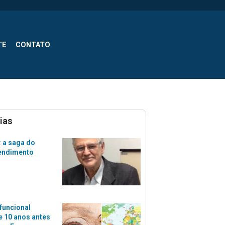
TE
CONTATO
ias
 a saga do
tendimento
funcional
 10 anos antes