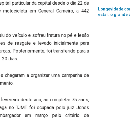
pital particular da capital desde o dia 22 de
Longevidade co
e motocicleta em General Carneiro, a 442
estar: o grande 
u do veículo e sofreu fratura no pé e lesão
pes de resgate e levado inicialmente para
rças. Posteriormente, foi transferido para a
 20 dias.
res chegaram a organizar uma campanha de
amento.
evereiro deste ano, ao completar 75 anos,
vaga no TJMT foi ocupada pelo juiz Jones
mbargador em março pelo critério de