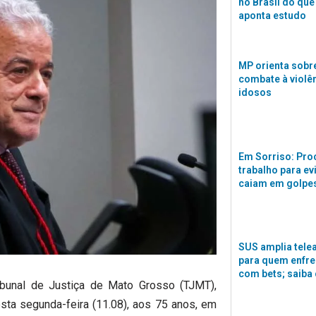
no Brasil do que
aponta estudo
MP orienta sobre
combate à violê
idosos
Em Sorriso: Pro
trabalho para ev
caiam em golpes
SUS amplia tele
para quem enfre
com bets; saiba
bunal de Justiça de Mato Grosso (TJMT),
sta segunda-feira (11.08), aos 75 anos, em