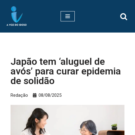
Pular
para
o
conteúdo
Japão tem ‘aluguel de
avós’ para curar epidemia
de solidão
Redação
08/08/2025