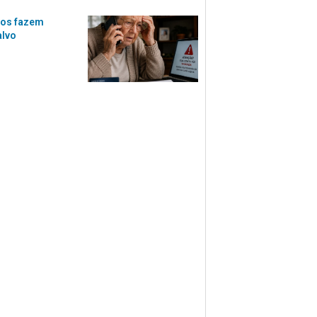
ios fazem
alvo