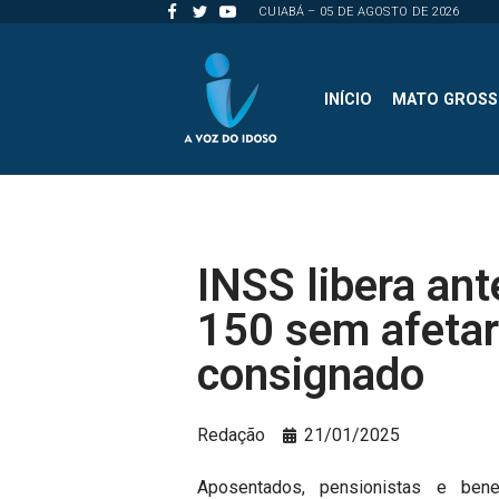
CUIABÁ – 05 DE AGOSTO DE 2026
Pular
para
INÍCIO
MATO GROS
o
conteúdo
INSS libera an
150 sem afeta
consignado
Redação
21/01/2025
Aposentados, pensionistas e bene