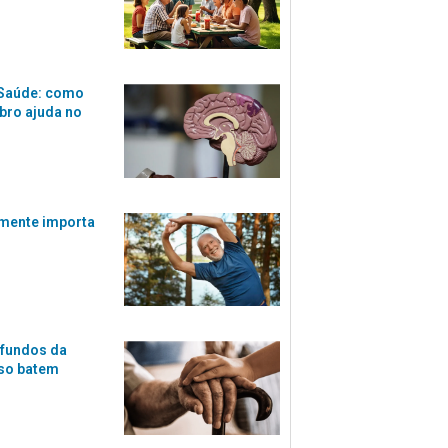
 Saúde: como
bro ajuda no
lmente importa
 fundos da
oso batem