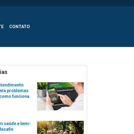
TE
CONTATO
ias
atendimento
nta problemas
 como funciona
m saúde e bem-
desafio