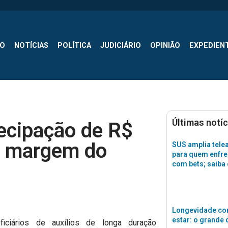
SO
NOTÍCIAS
POLÍTICA
JUDICIÁRIO
OPINIÃO
EXPEDIEN
Últimas notíc
tecipação de R$
r margem do
SUS amplia tele
para quem enfre
com bets; saiba
Longevidade co
estar: o grande 
ficiários de auxílios de longa duração