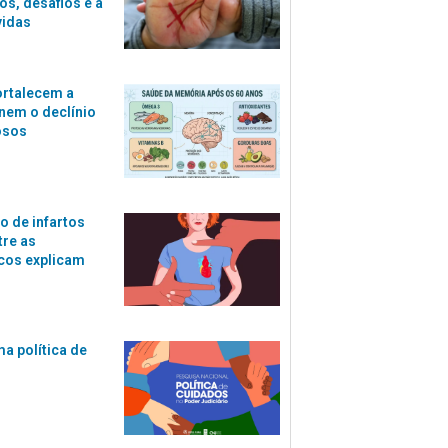
s, desafios e a
vidas
ortalecem a
nem o declínio
osos
o de infartos
tre as
cos explicam
ma política de