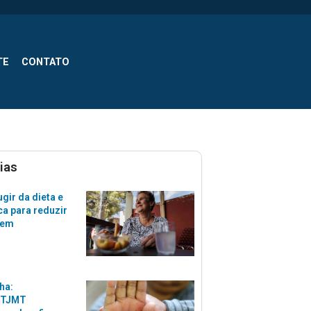
TE
CONTATO
ias
gir da dieta e
ca para reduzir
zem
ha:
 TJMT