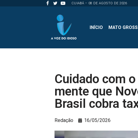
CUIABÁ – 08 DE AGOSTO DE 2026
Pular
para
INÍCIO
MATO GROS
o
conteúdo
Cuidado com o g
mente que Nov
Brasil cobra ta
Redação
16/05/2026