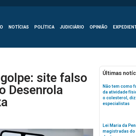
SO
NOTÍCIAS
POLÍTICA
JUDICIÁRIO
OPINIÃO
EXPEDIEN
Últimas notíc
olpe: site falso
o Desenrola
Não tem como fu
da atividade físi
xa
o colesterol, di
especialistas
Lei Maria da Pen
magistradas do