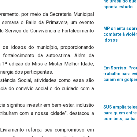
no Brasil do que
aponta estudo
ramento, por meio da Secretaria Municipal
ta semana o Baile da Primavera, um evento
MP orienta sobre
do Serviço de Convivência e Fortalecimento
combate à violê
idosos
r os idosos do município, proporcionando
 fortalecimento da autoestima. Além da
a 1ª edição do Miss e Mister Melhor Idade,
Em Sorriso: Pro
nergia dos participantes.
trabalho para ev
caiam em golpes
stência Social, atividades como essa são
ncia do convívio social e do cuidado com a
ia significa investir em bem-estar, inclusão
SUS amplia tele
tribuíram com a nossa cidade”, destacou a
para quem enfre
com bets; saiba
 Livramento reforça seu compromisso em