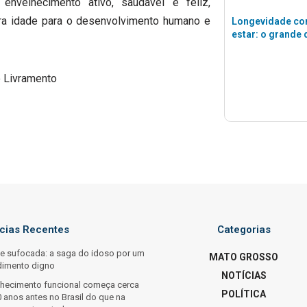
nvelhecimento ativo, saudável e feliz,
ira idade para o desenvolvimento humano e
Longevidade co
estar: o grande 
o Livramento
ícias Recentes
Categorias
e sufocada: a saga do idoso por um
MATO GROSSO
dimento digno
NOTÍCIAS
lhecimento funcional começa cerca
POLÍTICA
 anos antes no Brasil do que na