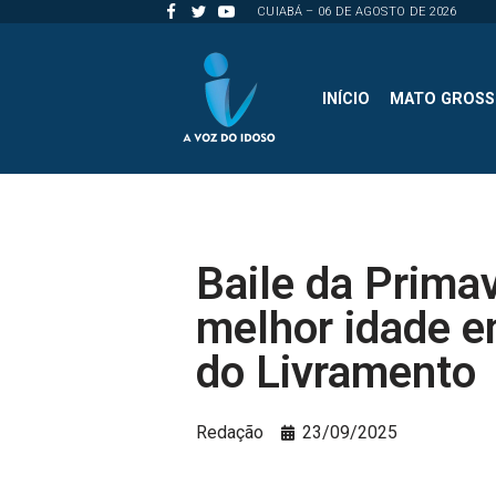
CUIABÁ – 06 DE AGOSTO DE 2026
Pular
para
INÍCIO
MATO GROS
o
conteúdo
Baile da Primav
melhor idade 
do Livramento
Redação
23/09/2025