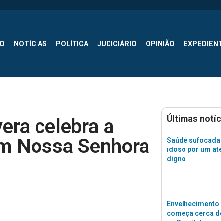
SO
NOTÍCIAS
POLÍTICA
JUDICIÁRIO
OPINIÃO
EXPEDIEN
Últimas notíc
era celebra a
em Nossa Senhora
Saúde sufocada:
idoso por um a
digno
Envelhecimento 
começa cerca de