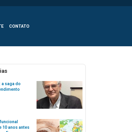
TE
CONTATO
ias
 a saga do
tendimento
funcional
 10 anos antes