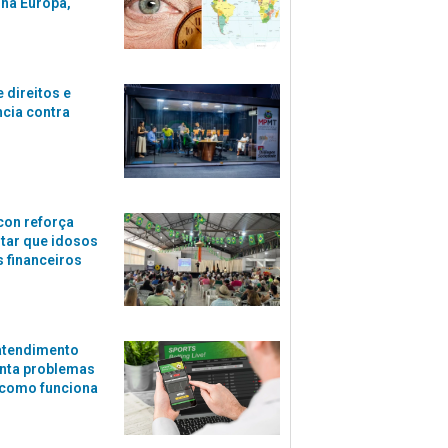
 na Europa,
 direitos e
ncia contra
con reforça
itar que idosos
 financeiros
atendimento
nta problemas
 como funciona