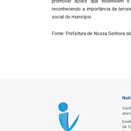
promover ações que incentivem o e
reconhecendo a importância da terce
social do município.
Fonte: Prefeitura de Nossa Senhora d
Not
Saúd
aten
Enve
de 10