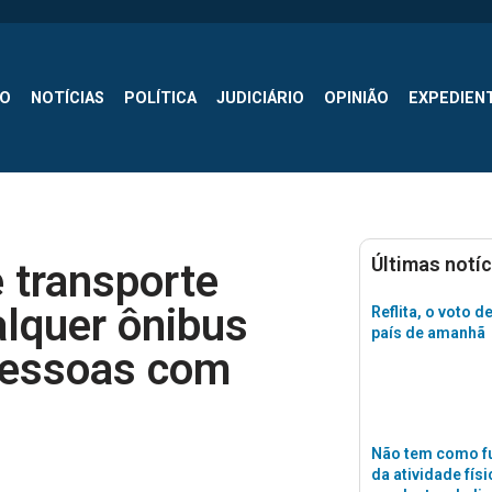
SO
NOTÍCIAS
POLÍTICA
JUDICIÁRIO
OPINIÃO
EXPEDIEN
Últimas notíc
e transporte
alquer ônibus
Reflita, o voto d
país de amanhã
pessoas com
Não tem como fu
da atividade físi