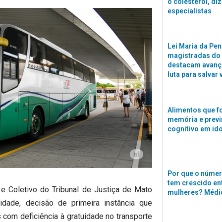
o colesterol, di
especialistas
Lei Maria da Pen
magistradas do
destacam avanço
luta para salvar 
Alimentos que f
memória e previ
cognitivo em id
Por que o númer
tem crescido en
 e Coletivo do Tribunal de Justiça de Mato
mulheres? Médi
dade, decisão de primeira instância que
 com deficiência à gratuidade no transporte