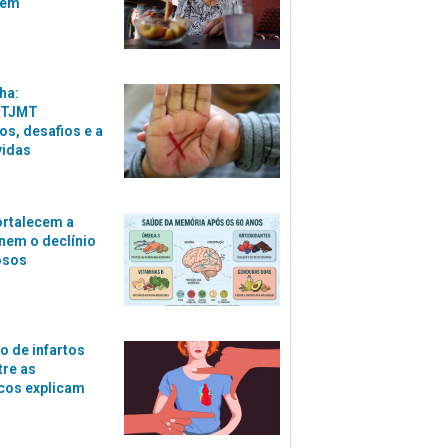
zem
ha:
 TJMT
s, desafios e a
vidas
ortalecem a
nem o declínio
osos
o de infartos
tre as
cos explicam