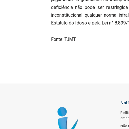
deficiência não pode ser restringid
inconstitucional qualquer norma infra
Estatuto do Idoso e pela Lei nº 8.899/
Fonte: TJMT
Not
Refli
ama
Não 