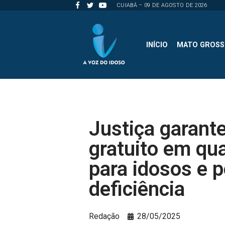
CUIABÁ – 09 DE AGOSTO DE 2026
Pular
para
INÍCIO
MATO GROS
o
conteúdo
Justiça garant
gratuito em qu
para idosos e 
deficiência
Redação
28/05/2025