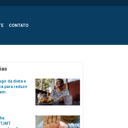
TE
CONTATO
ias
gir da dieta e
ca para reduzir
zem
ha:
 TJMT