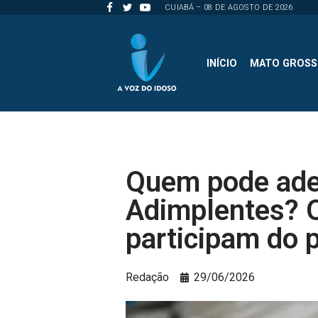
CUIABÁ – 08 DE AGOSTO DE 2026
Pular
para
INÍCIO
MATO GROS
o
conteúdo
Quem pode ader
Adimplentes? 
participam do 
Redação
29/06/2026