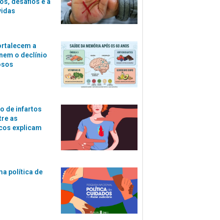
s, desafios e a
vidas
ortalecem a
nem o declínio
osos
o de infartos
tre as
cos explicam
ma política de