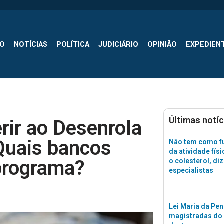
SO
NOTÍCIAS
POLÍTICA
JUDICIÁRIO
OPINIÃO
EXPEDIEN
Últimas notíc
ir ao Desenrola
Quais bancos
Não tem como fu
da atividade físi
programa?
o colesterol, di
especialistas
Lei Maria da Pen
magistradas do