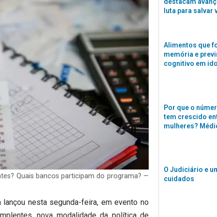
destacam avanço
luta para salvar 
Alimentos que f
memória e previ
cognitivo em id
Por que o númer
tem crescido en
mulheres? Médi
O Judiciário e u
ntes? Quais bancos participam do programa? —
cuidados
a lançou nesta segunda-feira, em evento no
implentes, nova modalidade da política de