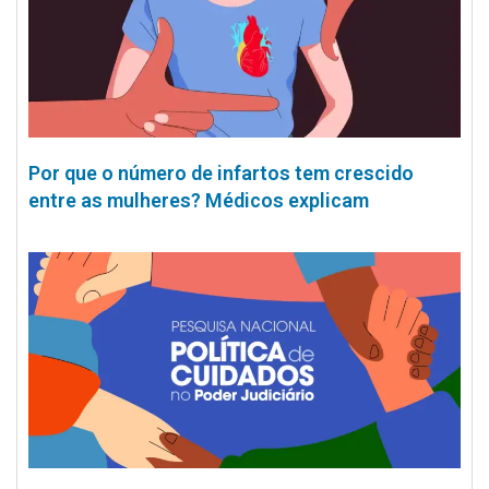
Por que o número de infartos tem crescido
entre as mulheres? Médicos explicam