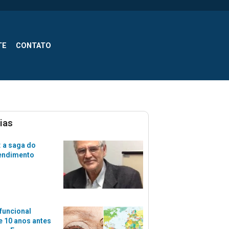
TE
CONTATO
ias
 a saga do
tendimento
funcional
 10 anos antes