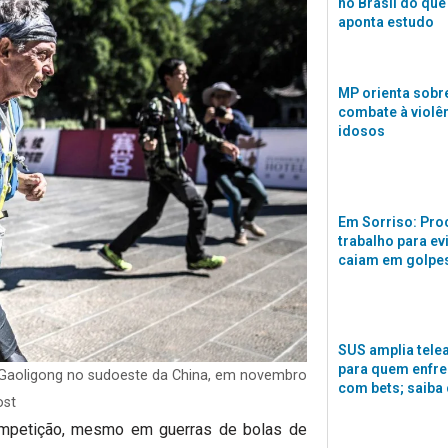
no Brasil do que
aponta estudo
MP orienta sobre
combate à violê
idosos
Em Sorriso: Pro
trabalho para ev
caiam em golpes
SUS amplia tele
para quem enfre
 Gaoligong no sudoeste da China, em novembro
com bets; saiba
ost
ompetição, mesmo em guerras de bolas de