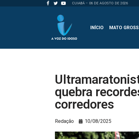
CUIABÁ – 06 DE AGOSTO DE 2026
Pular
para
INÍCIO
MATO GROS
o
conteúdo
Ultramaratonis
quebra recordes
corredores
Redação
10/08/2025