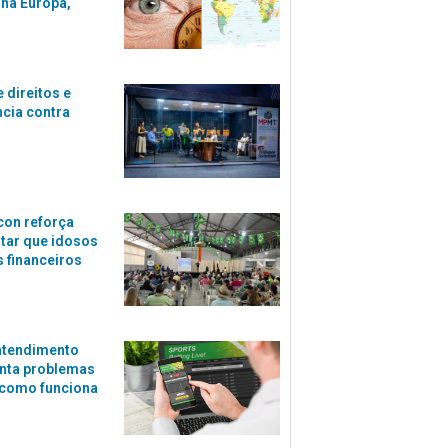
 na Europa,
 direitos e
ncia contra
con reforça
itar que idosos
 financeiros
atendimento
nta problemas
 como funciona