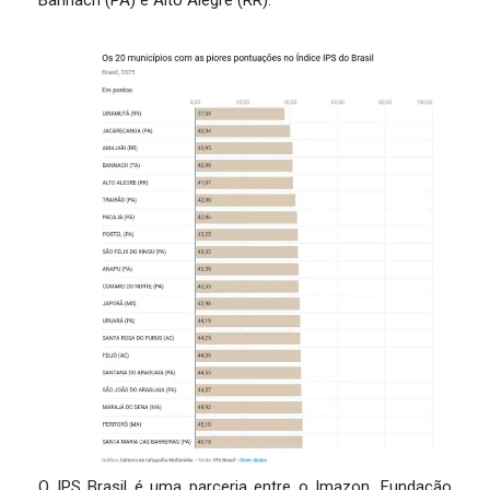
Bannach (PA) e Alto Alegre (RR).
O IPS Brasil é uma parceria entre o Imazon, Fundação