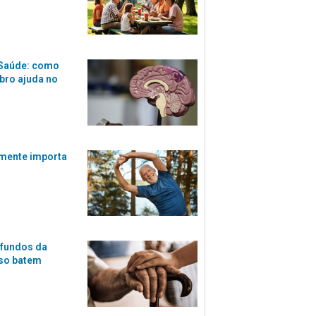
 Saúde: como
bro ajuda no
lmente importa
 fundos da
oso batem