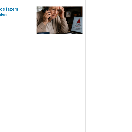
ios fazem
alvo