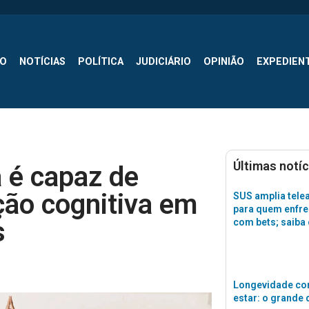
SO
NOTÍCIAS
POLÍTICA
JUDICIÁRIO
OPINIÃO
EXPEDIEN
Últimas notíc
a é capaz de
ção cognitiva em
SUS amplia tele
para quem enfre
s
com bets; saiba
Longevidade co
estar: o grande 