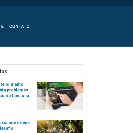
TE
CONTATO
ias
atendimento
nta problemas
 como funciona
m saúde e bem-
desafio