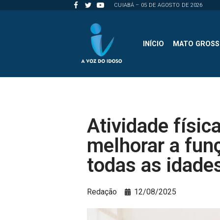
CUIABÁ – 05 DE AGOSTO DE 2026
Pular
para
INÍCIO
MATO GROS
o
conteúdo
Atividade físic
melhorar a fun
todas as idade
Redação
12/08/2025