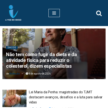
Pular
para
o
conteúdo
SAÚDE
Não tem como fugir da dieta e da
atividade física para reduzir o
colesterol, dizem especialistas
Redação
8 de agosto de 2026
Lei Maria da Penha: magistradas do TJMT
destacam avanços, desafios e a luta para salvar
vidas